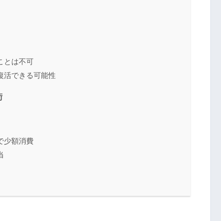
ことは不可
復活できる可能性
術
で少額消費
当